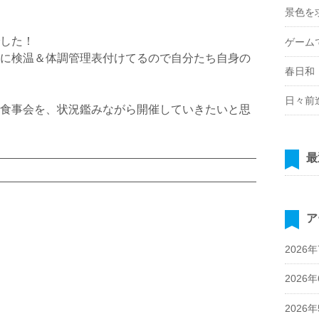
景色を
した！
ゲーム
に検温＆体調管理表付けてるので自分たち自身の
春日和
日々前
食事会を、状況鑑みながら開催していきたいと思
最
ア
2026
2026
2026