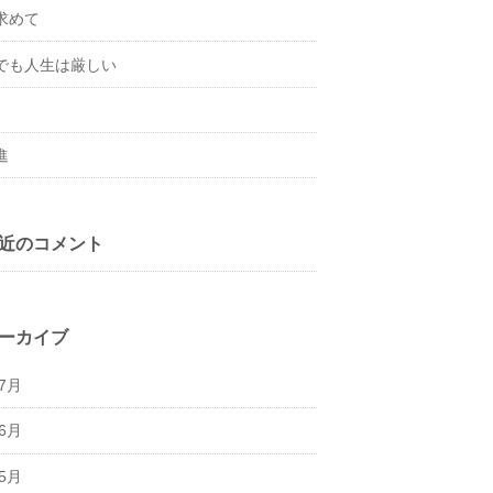
求めて
でも人生は厳しい
進
近のコメント
ーカイブ
年7月
年6月
年5月