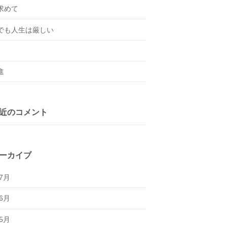
求めて
でも人生は厳しい
進
近のコメント
ーカイブ
年7月
年6月
年5月