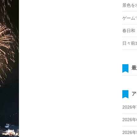
景色を
ゲーム
春日和
日々前
最
ア
2026
2026
2026