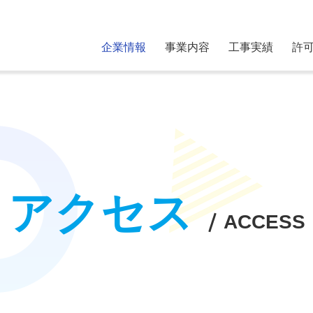
企業情報
事業内容
工事実績
許
内装事業
原状回復
社長メッセージ
中途採用
会社概要
採用ご応
グループ会社
アクセス
アクセス
ACCESS