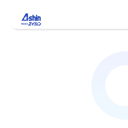
産廃事業
採用情報
企業コンセプト
新卒採用
企業情報
事業内容
沿革