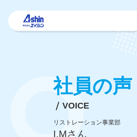
産廃事業
採用情報
企業コンセプト
新卒採用
企業情報
事業内容
沿革
社員の声
VOICE
リストレーション事業部
I.Mさん