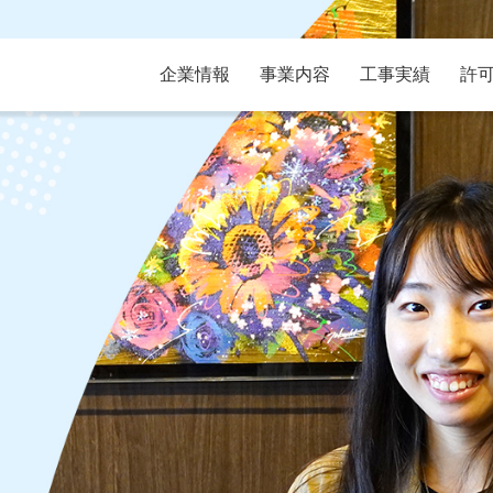
企業情報
事業内容
工事実績
許
内装事業
原状回復
社長メッセージ
中途採用
会社概要
採用ご応
グループ会社
アクセス