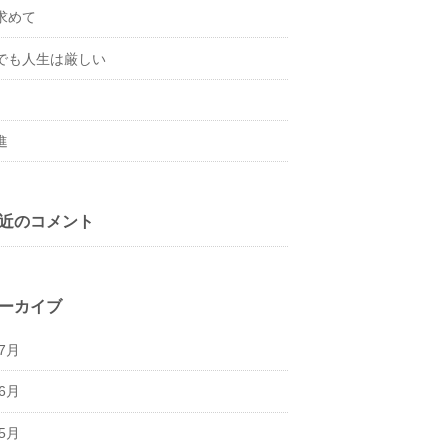
求めて
でも人生は厳しい
進
近のコメント
ーカイブ
年7月
年6月
年5月