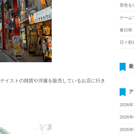
景色を
ゲーム
春日和
日々前
最
テイストの雑貨や洋服を販売しているお店に行き
ア
2026
2026
2026